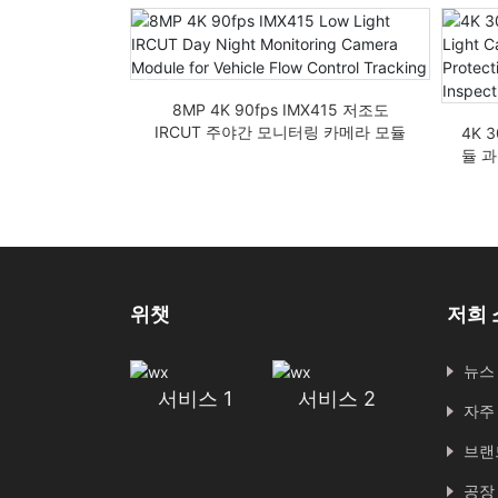
F 왜곡 없음 광각
8MP 4K 90fps IMX415 저조도
R 카메라 모듈
IRCUT 주야간 모니터링 카메라 모듈
4K 
차량 흐름 제어 추적
듈 
위챗
저희 
뉴스
서비스 1
서비스 2
자주
브랜
공장