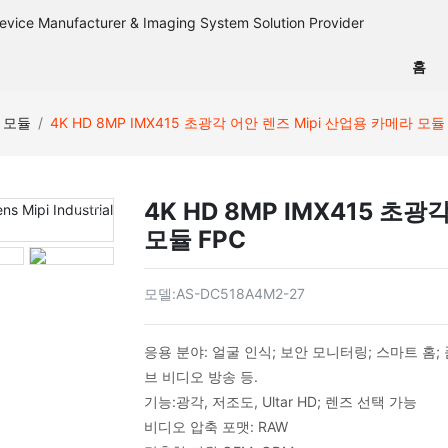
홈
라 모듈
4K HD 8MP IMX415 초광각 어안 렌즈 Mipi 산업용 카메라 모듈
4K HD 8MP IMX415 초
모듈 FPC
모델:
AS-DC518A4M2-27
응용 분야: 얼굴 인식; 보안 모니터링; 스마트 홈; 
브 비디오 방송 등.
기능:
광각, 저조도, Ultar HD; 렌즈 선택 가능
비디오 압축 포맷: RAW