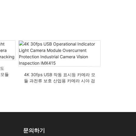
조도
4K HD 8MP
 모듈
즈 Mipi 
4K 30fps USB 작동 표시등 카메라 모
듈 과전류 보호 산업용 카메라 시야 검
사 IMX415
문의하기