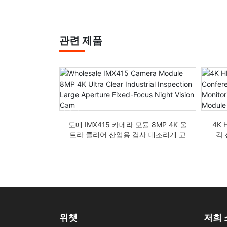
관련 제품
5 초광각 어안 렌
라 모듈 FPC
도매 IMX415 카메라 모듈 8MP 4K 울
4K 
트라 클리어 산업용 검사 대조리개 고
각
정 초점 야간 투시 카메라
위챗
저희 