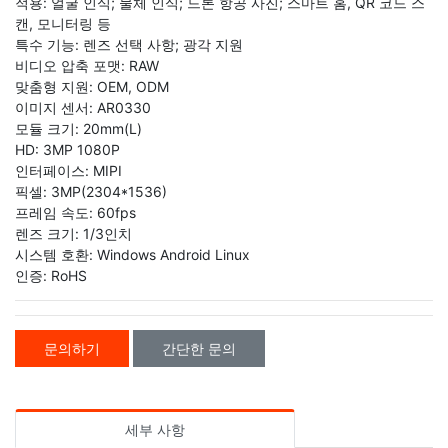
적용: 얼굴 인식; 물체 인식; 드론 항공 사진; 스마트 홈, QR 코드 스
캔, 모니터링 등
특수 기능: 렌즈 선택 사항; 광각 지원
비디오 압축 포맷: RAW
맞춤형 지원: OEM, ODM
이미지 센서: AR0330
모듈 크기: 20mm(L)
HD: 3MP 1080P
인터페이스: MIPI
픽셀: 3MP(2304*1536)
프레임 속도: 60fps
렌즈 크기: 1/3인치
시스템 호환: Windows Android Linux
인증: RoHS
문의하기
간단한 문의
세부 사항