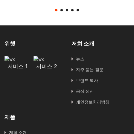
업용 검사 대조리개 고정
링 라이브 스트리밍 MIPI
초점 야간 투시 카메라
카메라 모듈
위챗
저희 소개
뉴스
서비스 1
서비스 2
자주 묻는 질문
브랜드 역사
공장 생산
개인정보처리방침
제품
저희 소개