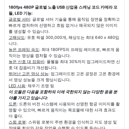
180fps 480P 글로벌 노출 USB 산업용 스캐닝 코드 카메라 모
듈, LED 기능:
글로벌 셔터
: 글로벌 셔터 기술을 통해 움직임 장면을 정확하고
빠르게 캡처하여 선명하고 흐림 없거나 왜곡되지 않은 이미지
를 생성할 수 있습니다.
고해상도
: 유효 픽셀 300,000개, 해상도는 최대 640 x 480입
니다.
높은 프레임 속도
: 최대 180FPS의 프레임 레이트로, 빠르게 움
직이는 영상을 캡처할 수 있습니다.
높은 신호 대 잡음비
: 풀웰을 최대 30%까지 업그레이드하면 신
호 대 잡음비가 개선됩니다.
뛰어난 고온 영상 성능
: 업그레이드된 고온 공정은 고온 환경에
서 영상 성능을 크게 향상시킵니다.
LED 사용
: 채우기 조명 링
이 모듈은 다음을 포함하되 이에 국한되지 않는 다양한 응용 분
야를 가지고 있습니다:
드론
: 드론의 비전 시스템에 사용되어 선명한 항공 이미지를 촬
영할 수 있으며, 빠르게 움직이는 목표물에 대한 사격 효과도
더 좋다.
스윕 로봇
: 스위핑 로봇이 주변 환경을 인식하고 지도 생성 및
장애물 회피와 같은 작업을 수행할 수 있도록 돕습니다.